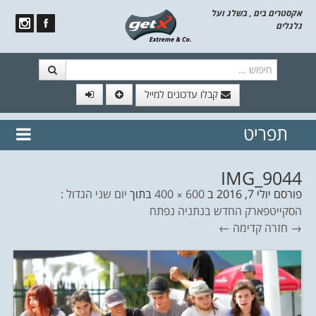
אקסטרים בים , בשלג ועל
גלגלים
חיפוש
קבלו עדכונים למייל
תפריט
// הצטרף לרשימת תפוצה!
נשמח
דלג לתוכן
לשלוח לך עדכונים חמים מהאתר
IMG_9044
פורסם
יולי 7, 2016
ב
600 × 400
בתוך
יום שני הגדול :
הסקייטפארק החדש בנתניה נפתח
→ חזרה
קדימה ←