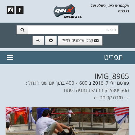
אקסטרים בים , בשלג ועל
גלגלים
חיפוש
קבלו עדכונים למייל
תפריט
// הצטרף לרשימת תפוצה!
נשמח
דלג לתוכן
לשלוח לך עדכונים חמים מהאתר
IMG_8965
פורסם
יולי 7, 2016
ב
600 × 400
בתוך
יום שני הגדול :
הסקייטפארק החדש בנתניה נפתח
→ חזרה
קדימה ←