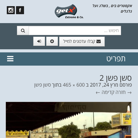
אקסטרים בים , בשלג ועל
גלגלים
חיפוש
קבלו עדכונים למייל
תפריט
// הצטרף לרשימת תפוצה!
נשמח
דלג לתוכן
לשלוח לך עדכונים חמים מהאתר
סשן פשן 2
פורסם
מרץ 24, 2017
ב
600 × 465
בתוך
סשן פשן
→ חזרה
קדימה ←