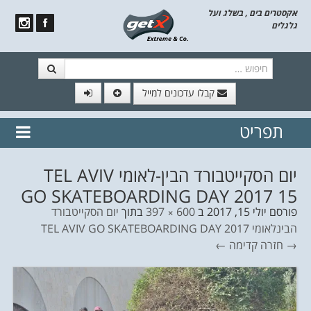
אקסטרים בים , בשלג ועל
גלגלים
חיפוש
קבלו עדכונים למייל
תפריט
// הצטרף לרשימת תפוצה!
נשמח
דלג לתוכן
לשלוח לך עדכונים חמים מהאתר
יום הסקייטבורד הבין-לאומי TEL AVIV
GO SKATEBOARDING DAY 2017 15
פורסם
יולי 15, 2017
ב
600 × 397
בתוך
יום הסקייטבורד
הבינלאומי TEL AVIV GO SKATEBOARDING DAY 2017
→ חזרה
קדימה ←