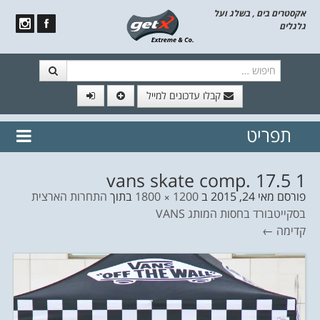
אקסטרים בים , בשלג ועל
גלגלים
חיפוש
קבלו עדכונים למייל
תפריט
// הצטרף לרשימת תפוצה!
נשמח
דלג לתוכן
לשלוח לך עדכונים חמים מהאתר
vans skate comp. 17.5 1
פורסם
מאי 24, 2015
ב
1200 × 1800
בתוך
התחרות הארצית
בסקייטבורד בחסות המותג VANS
קדימה ←