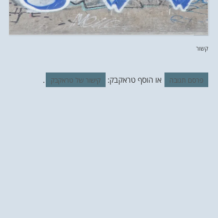
קשור
או הוסף טראקבק:
.
פרסם תגובה
קישור של טראקבק