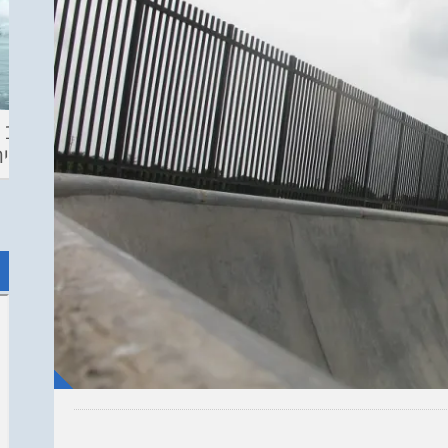
ההכנות – EILAT
KITESURF
מצב ה
ECO SUP TOU
ASHDOD 2019
תחזית 
WINTER
CHALLENGE