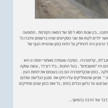
ההיסטוריה של הסקייטבורד התחילה הרבה שנים טרם זמננו…בין שנות ה40 ל 50 של המאה הקודמת . התופעה
שר ילדים לקחו את שני הסקייטים שהיו ברשותם וחיברו כל
) בשני קצבותיו כאשר הרעיון היה להחליק על הלוח בזמן שהטיית הגוף של
ג'לס , קליפורניה . הסיבה שעמדה מאחורי יוזמה זו היא
הם היו "מושבתים" . בעל החנות , ביל ריצ'רד , עשה עסקה
קה , בזמן שבקליפורניה הם בנו בעצמם את לוחות העץ .
ה " מכיוון שהמחליקים עליו חיקו את סגנון הגלישה שלהם
ה שביצעו על גלשן הגלים במים , כל זאת בזמן שהם מחליקים
ך נדבר עוד הרבה בהמשך…