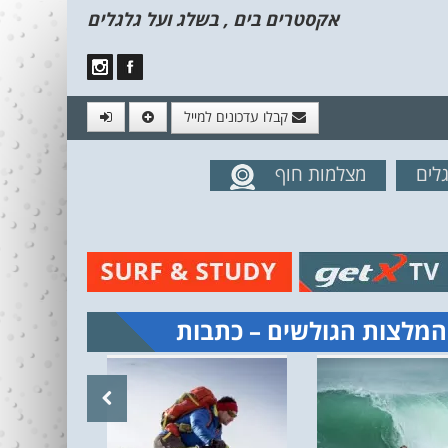
אקסטרים בים , בשלג ועל גלגלים
קבלו עדכונים למייל
לים
מצלמות חוף
מים מהאתר
המלצות הגולשים – כתבות