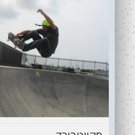
עדי כהן ז"ל (1987-
בין נתניה לחיפה
2006)
עוצרי�...
R