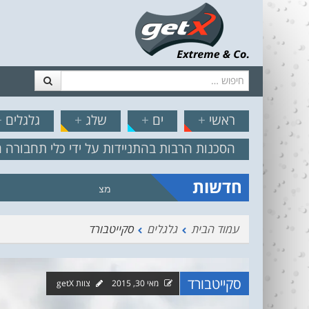
חיפוש
דלג לתוכן
תפריט
// הצט
ראשי
+
ים
+
שלג
+
גלגלים
+
הסכנות הרבות בהתניידות על ידי כלי תחבורה 
חדשות
מצב הים והרוח – תחזית גלים 2.18
עמוד הבית
גלגלים
סקייטבורד
סקייטבורד
מאי 30, 2015
צוות getX