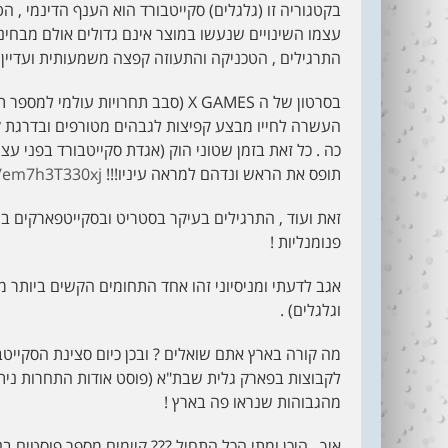
בקטגוריה זו (גלגלים) סקייטבורד הוא הענף הדינמי , ה
עצמו השינויים שנעשו במוצר אינם גדולים אולם מבח
התרגילים , הטכניקה והתעוזה קפצה משמעותית ועדיין
בסרטון של ה X GAMES (סבב תחרויות 
העשרה לחייו מבצע קפיצות לגבהים מטורפים ובדרגת ק
כה . כל זאת בזמן שטוני הוק (אגדת סקייטבורד בפני ע
תופס את הראש ונדהם למראה עיניו!!!
v/em7h3T330xj
זאת ועוד , התרגילים בעיקר בסטריט ובסקייטפארקים 
פנומנליות !
וגלגלים) .
מה קורה בארץ אתם שואלים ? ובכן כיום סצינת הסקייטב
לקבוצות בפארק גלית שבת"א (פוסט אודות התחרות נית
מהגבוהות שנראו פה בארץ !
איך , היכן ומתי הכל התחיל ??? קיימים מספר פוסטים ב