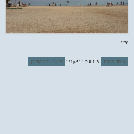
קשור
או הוסף טראקבק:
.
פרסם תגובה
קישור של טראקבק