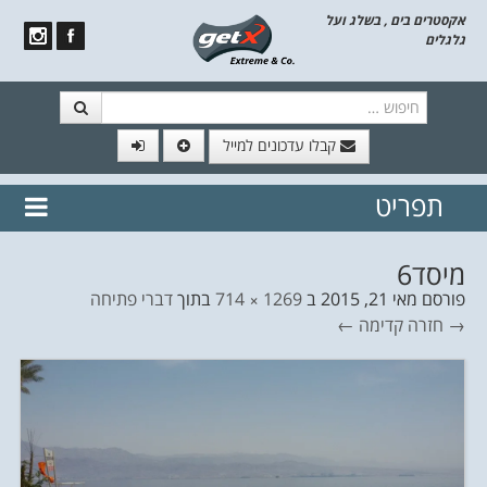
אקסטרים בים , בשלג ועל
גלגלים
חיפוש
קבלו עדכונים למייל
תפריט
// הצטרף לרשימת תפוצה!
נשמח
דלג לתוכן
לשלוח לך עדכונים חמים מהאתר
מיסד6
פורסם
מאי 21, 2015
ב
1269 × 714
בתוך
דברי פתיחה
→ חזרה
קדימה ←