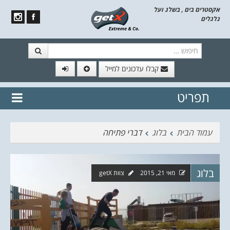
אקסטרים בים , בשלג ועל
גלגלים
חיפוש
קבלו עדכונים למייל
תפריט
// הצטרף לרשימת תפוצה!
נשמח
דלג לתוכן
לשלוח לך עדכונים חמים מהאתר
עמוד הבית
בלוג
דברי פתיחה
בלוג
מאי 21, 2015
צוות getX