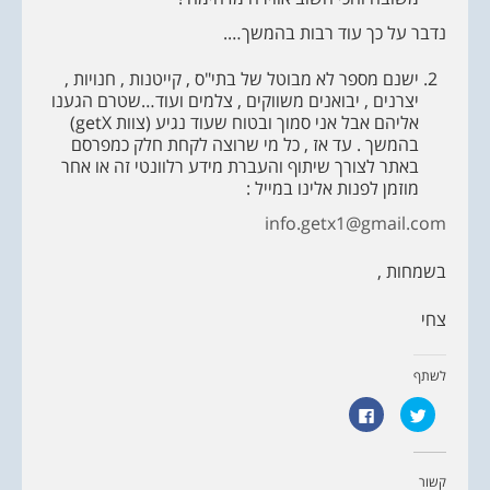
נדבר על כך עוד רבות בהמשך….
ישנם מספר לא מבוטל של בתי"ס , קייטנות , חנויות ,
יצרנים , יבואנים משווקים , צלמים ועוד…שטרם הגענו
אליהם אבל אני סמוך ובטוח שעוד נגיע (צוות getX)
בהמשך . עד אז , כל מי שרוצה לקחת חלק כמפרסם
באתר לצורך שיתוף והעברת מידע רלוונטי זה או אחר
מוזמן לפנות אלינו במייל :
info.getx1@gmail.com
בשמחות ,
צחי
לשתף
ל
ל
ח
ח
צ
י
ו
צ
כ
ה
ד
ל
קשור
י
ש