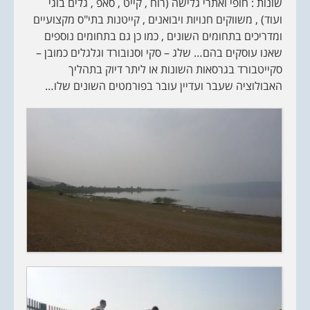
שונות : חופי ואתרי גלישה (רוח , קייט , סאפ , גלים בוגי
ועוד) , משווקים חנויות ויבואנים , קייטנות בתי"ס מקצועיים
ומדריכים בתחומים השונים , כמו כן גם בתחומים נוספים
שאנו עוסקים בהם… שלג – סקי וסנובורד וגלגלים כמובן –
סקייטבורד בגרסאות השונות או ליתר דיוק בתהליך
האבולוציה שעבר ועדיין עובר בפורמטים השונים שלו…