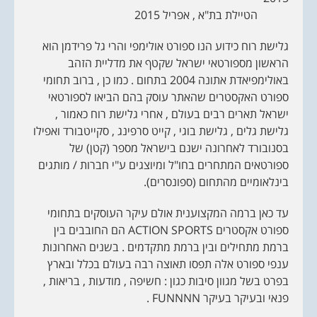
הטיילת בת"א , אפריל 2015
גלישת רוח כידוע הנו ספורט אולימפי והרי גל פרידמן הוא
הראשון מספורטאי ישראל שקטף את מדליית הזהב
באולימפיאדת אתונה 2004 בתחום . כמו כן , ברוב תחומי
ספורט האקסטרים שהאתר עוסק בהם הביאו לספורטאי
ישראל תארים רבים בעולם , אחרי גלישת רוח כאמור ,
גלישת גלים , גלישת בוגי , קייט סרפינג , סקייטבורד ואפילו
בסנובורד לאחרונה ישנם בישראל מספר (קטן) של
ספורטאים המתחרים בחו"ל ומיוצגים ע"י חברות / מותגים
בינלאומיים מהתחום (ספונסרים).
עד כאן ברמה המקצוענית אולם עיקר העוסקים בתחומי
ספורט אקסטרים ACTION SPORTS הם החובבים בין
ברמת מתחילים ובין ברמת מתקדמים . בשנים האחרונות
ענפי ספורט אלה תפסו תאוצה רבה בעולם בכלל ובארץ
בפרט בשל מגוון סיבות כגון : חשיפה , מודעות , בריאות ,
פנאי ובעיקר בעיקר FUNNNN .