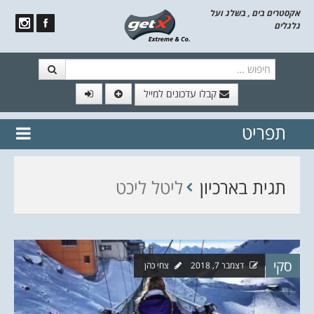
אקסטרים בים , בשלג ועל
גלגלים
חיפוש
קבלו עדכונים למייל
תפריט
// הצטרף לרשימת תפוצה!
נשמח
דלג לתוכן
לשלוח לך עדכונים חמים מהאתר
תגית בארכיון
ליטל ליכט
סקי
דצמבר 7, 2018
צחי כהן