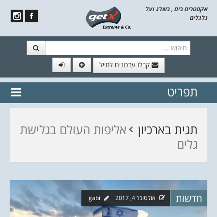
אקסטרים בים , בשלג ועל
גלגלים
חיפוש
קבלו עדכונים למייל
תפריט
// הצטרף לרשימת תפוצה!
נשמח
דלג לתוכן
לשלוח לך עדכונים חמים מהאתר
תגית בארכיון
אליפות העולם בגלישת
גלים
חדשות
אוקטובר 4, 2017
gabi