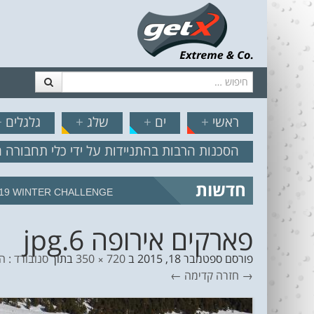
חיפוש
דלג לתוכן
תפריט
// הצט
ראשי
+
ים
+
שלג
+
גלגלים
+
הסכנות הרבות בהתניידות על ידי כלי תחבורה 
חדשות
מצב הים והרוח – תחזית גלים 2.18
פארקים אירופה 6.jpg
פורסם
ספטמבר 18, 2015
ב
720 × 350
בתוך
סנובורד : 
→ חזרה
קדימה ←