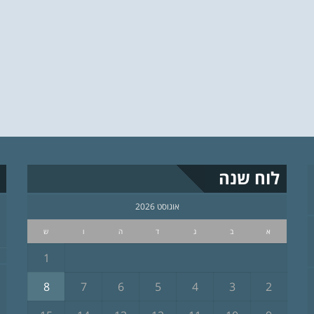
לוח שנה
אוגוסט 2026
א
ב
ג
ד
ה
ו
ש
1
8
7
6
5
4
3
2