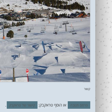
קשור
או הוסף טראקבק:
.
פרסם תגובה
קישור של טראקבק