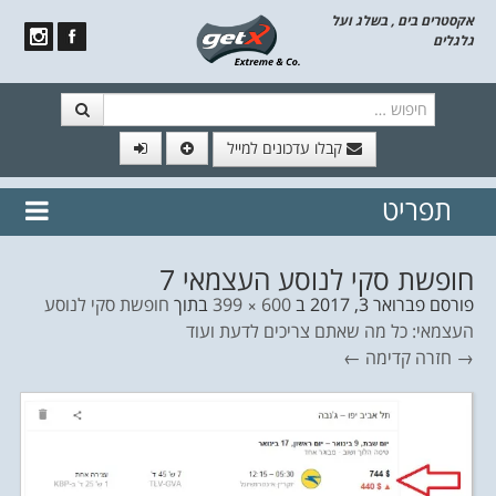
אקסטרים בים , בשלג ועל
גלגלים
חיפוש
קבלו עדכונים למייל
תפריט
// הצטרף לרשימת תפוצה!
נשמח
דלג לתוכן
לשלוח לך עדכונים חמים מהאתר
חופשת סקי לנוסע העצמאי 7
פורסם
פברואר 3, 2017
ב
600 × 399
בתוך
חופשת סקי לנוסע
העצמאי: כל מה שאתם צריכים לדעת ועוד
→ חזרה
קדימה ←