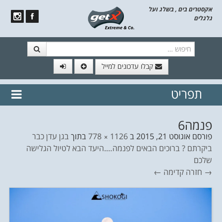
אקסטרים בים , בשלג ועל
גלגלים
חיפוש
קבלו עדכונים למייל
תפריט
// הצטרף לרשימת תפוצה!
נשמח
דלג לתוכן
לשלוח לך עדכונים חמים מהאתר
פנמה6
פורסם
אוגוסט 21, 2015
ב
1126 × 778
בתוך
בגן עדן כבר
ביקרתם ? ברוכים הבאים לפנמה….היעד הבא לטיול הגלישה
שלכם
→ חזרה
קדימה ←