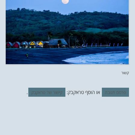
קשור
או הוסף טראקבק:
.
פרסם תגובה
קישור של טראקבק