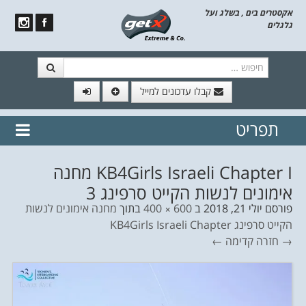
אקסטרים בים , בשלג ועל
גלגלים
חיפוש
קבלו עדכונים למייל
תפריט
// הצטרף לרשימת תפוצה!
נשמח
דלג לתוכן
לשלוח לך עדכונים חמים מהאתר
KB4Girls Israeli Chapter I מחנה
אימונים לנשות הקייט סרפינג 3
פורסם
יולי 21, 2018
ב
600 × 400
בתוך
מחנה אימונים לנשות
הקייט סרפינג KB4Girls Israeli Chapter
→ חזרה
קדימה ←