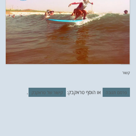
קשור
או הוסף טראקבק:
.
פרסם תגובה
קישור של טראקבק