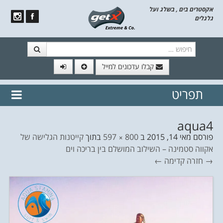
אקסטרים בים , בשלג ועל
גלגלים
חיפוש
קבלו עדכונים למייל
תפריט
// הצטרף לרשימת תפוצה!
נשמח
דלג לתוכן
לשלוח לך עדכונים חמים מהאתר
aqua4
פורסם
מאי 14, 2015
ב
800 × 597
בתוך
קייטנות הגלישה של
אקווה סטמינה – השילוב המושלם בין בריכה וים
→ חזרה
קדימה ←