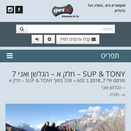
אקסטרים בים , בשלג ועל
גלגלים
חיפוש
קבלו עדכונים למייל
תפריט
// הצטרף לרשימת תפוצה!
נשמח
דלג לתוכן
לשלוח לך עדכונים חמים מהאתר
SUP & TONY – חלק א – הגלשן ואני 7
פורסם
יולי 7, 2018
ב
600 × 338
בתוך
SUP & TONY – חלק א
– הגלשן ואני
→ חזרה