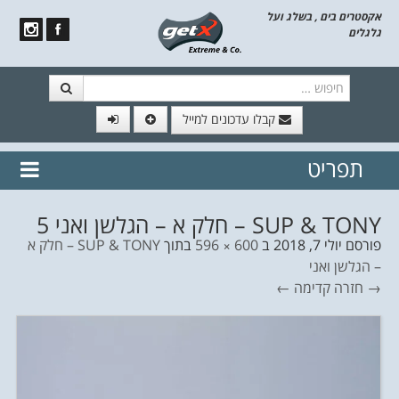
אקסטרים בים , בשלג ועל
גלגלים
חיפוש
קבלו עדכונים למייל
תפריט
// הצטרף לרשימת תפוצה!
נשמח
דלג לתוכן
לשלוח לך עדכונים חמים מהאתר
SUP & TONY – חלק א – הגלשן ואני 5
פורסם
יולי 7, 2018
ב
600 × 596
בתוך
SUP & TONY – חלק א
– הגלשן ואני
→ חזרה
קדימה ←