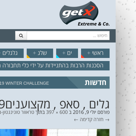
חיפוש
דלג לתוכן
תפריט
// הצט
ראשי
+
ים
+
שלג
+
גלגלים
+
הסכנות הרבות בהתניידות על ידי כלי תחבורה 
חדשות
19 WINTER CHALLENGE
גלים , סאפ , מקצוענים9
פורסם
יולי 9, 2016
ב
600 × 397
בתוך
טראוור טונינגטון-
→ חזרה
קדימה ←