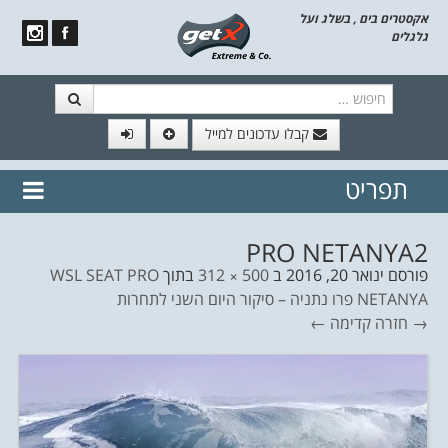
אקסטרים בים , בשלג ועל
גלגלים
חיפוש
קבלו עדכונים למייל
תפריט
// הצטרף לרשימת תפוצה!
נשמח
דלג לתוכן
לשלוח לך עדכונים חמים מהאתר
PRO NETANYA2
פורסם
ינואר 20, 2016
ב
500 × 312
בתוך
WSL SEAT PRO
NETANYA פרו נתניה – סיקור היום השני לתחרות
→ חזרה
קדימה ←