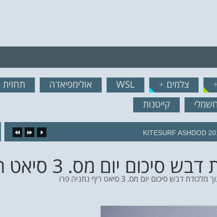
רף לרשימת תפוצה!
צלמים
+
WSL
אולימפיאדה
תחזית ג
נשמח לשלוח לך עדכונים ח
חשמלי
קייטנות
16.
ום מס. 3 סיאט ריף נתניה פרו 4
דת דבש סיכום יום מס. 3 סיאט ריף נתניה פרו