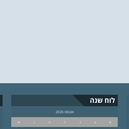
לוח שנה
אוגוסט 2026
א
ב
ג
ד
ה
ו
ש