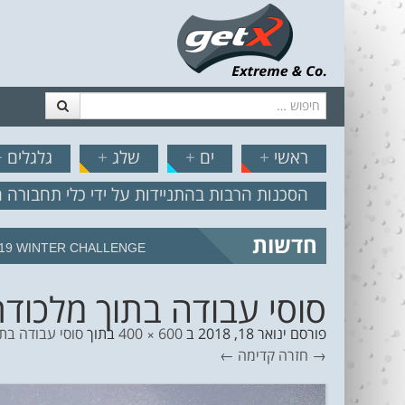
חיפוש
דלג לתוכן
תפריט
// הצט
ראשי
+
ים
+
שלג
+
גלגלים
+
הסכנות הרבות בהתניידות על ידי כלי תחבורה 
חדשות
מצב הים והרוח – תחזית גלים 2.18
סוסי עבודה בתוך מלכודת דבש סיכום י
פורסם
ינואר 18, 2018
ב
600 × 400
בתוך
סוסי עבודה בתוך מלכו
→ חזרה
קדימה ←