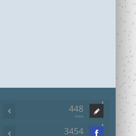
448
פוסטים
3454