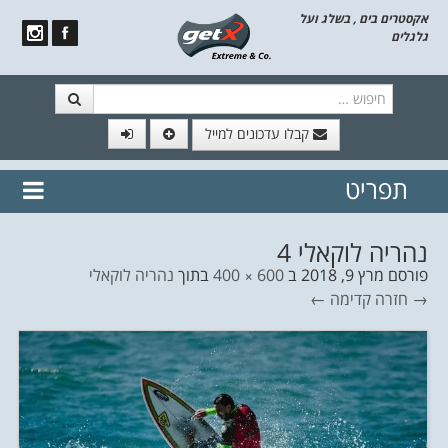
אקסטרים בים , בשלג ועל
גלגלים
חיפוש
קבלו עדכונים למייל
תפריט
// הצטרף לרשימת תפוצה!
נשמח
דלג לתוכן
לשלוח לך עדכונים חמים מהאתר
נהריה לוקאלי 4
פורסם
מרץ 9, 2018
ב
600 × 400
בתוך
נהריה לוקאלי
→ חזרה
קדימה ←