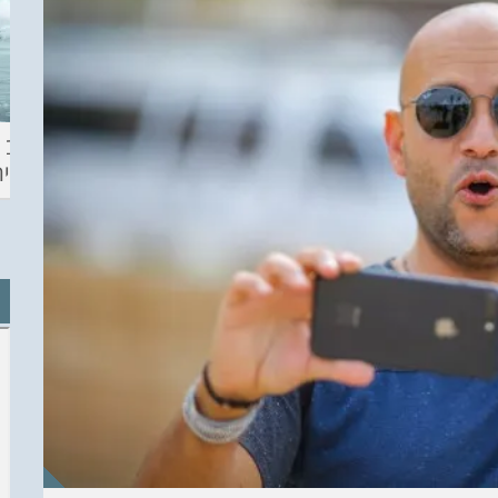
ההכנות – EILAT
KITESURF
מצב ה
ECO SUP TOU
ASHDOD 2019
תחזית 
WINTER
CHALLENGE