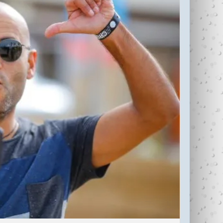
עדי כהן ז"ל (1987-
בין נתניה לחיפה
2006)
עוצרי�...
R