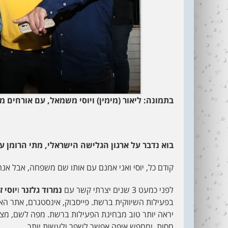
בתמונה: ליאור (מימין) ויוסי משמאל, עם אורחים
בוא נדבר על ארגון הגלישה הישראלי, מתי הרומן עם
קודם כל, יוסי ואני אמנם עם אותו שם משפחה, אבל אנח
לפני כמעט 3 שנים יצרתי קשר עם
נמרוד גלזנר
ו
יוסי
ז
בפעילות השיווקית ברשת. פייסבוק, אינסטגרם, אתר האי
יראה יותר טוב מבחינת הפעילות ברשת. מפה לשם, מצאת
חסות, ומחפש איפה אפשר לשפר ולעשות יותר.