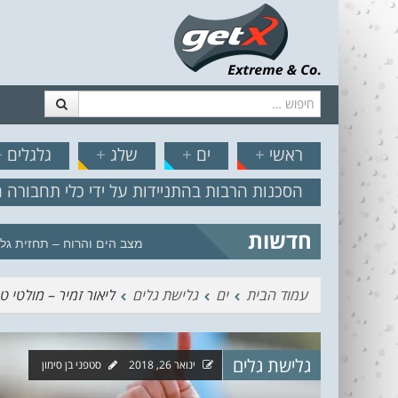
חיפוש
דלג לתוכן
תפריט
// הצט
ראשי
+
ים
+
שלג
+
גלגלים
+
הסכנות הרבות בהתניידות על ידי כלי תחבורה 
חדשות
מצב הים והרוח – תחזית גלים 2.18
עמוד הבית
ים
גלישת גלים
ליאור זמיר – מולטי 
גלישת גלים
ינואר 26, 2018
סטפני בן סימון