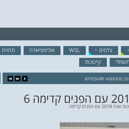
רף לרשימת תפוצה!
צלמים
+
WSL
אולימפיאדה
תחזית ג
נשמח לשלוח לך עדכונים ח
חשמלי
קייטנות
16.
20 עם הפנים קדימה