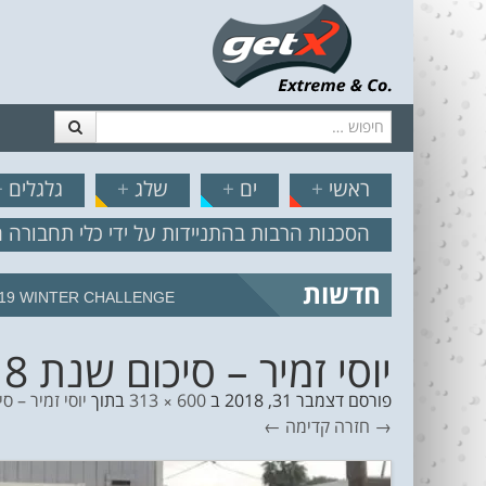
חיפוש
דלג לתוכן
תפריט
// הצט
ראשי
+
ים
+
שלג
+
גלגלים
+
הסכנות הרבות בהתניידות על ידי כלי תחבורה 
חדשות
מצב הים והרוח – תחזית גלים 2.18
יוסי זמיר – סיכום שנת 2018 עם הפנים קדימה 6
פורסם
דצמבר 31, 2018
ב
600 × 313
בתוך
יוסי זמיר – סיכום שנת 18
→ חזרה
קדימה ←