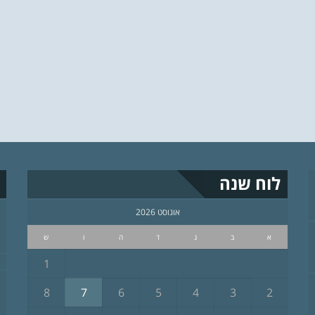
לוח שנה
אוגוסט 2026
א
ב
ג
ד
ה
ו
ש
1
8
7
6
5
4
3
2