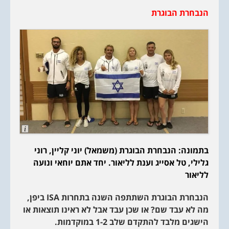
הנבחרת הבוגרת
L
o
n
בתמונה: הנבחרת הבוגרת (משמאל) יוני קליין, רוני
g
D
גלילי, טל אסייג וענת לליאור. יחד אתם יוחאי ונועה
e
s
לליאור
c
r
i
הנבחרת הבוגרת השתתפה השנה בתחרות
ISA
ביפן,
p
t
מה לא עבד שם? או שכן עבד אבל לא ראינו תוצאות או
i
הישגים מלבד להתקדם שלב 1-2 במוקדמות.
o
n