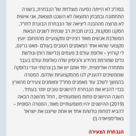
בסה"כ לא הייתה נסיעה מוצלחת של הנבחרת, בשורה
התחתונה ובמבחן התוצאה לא השגנו תוצאות. אני אישית
לא מרוצה מההכנה ליציאה של הנבחרת הבוגרת לחו"ל.
הסקנו מסקנות, בנינו תכנית רב שנתית לשנים הבאות
המשלבת אנשים מאוד רציניים ומקצועיים מהתחום: יועץ
מקצועי שהוא אחד המאמנים הטובים בעולם -מאט גריגס,
לי קורזיץ – אלופת עולם 3 פעמים (גלישת רוח) וגולשת
גלים שתורמת מהידע והניסיון שלה כאלופת עולם בעבר
ומתחרה אולימפית. יחד אתם יש את בן צרפתי ועדי גלוסקה
שממשיכים להעניק לנו מהמקצועיות שלהם. המטרה
בהמשך לשלב עוד מאמנים מחו"ל ומאמנים צעירים מהארץ
בכדי להביא את הנבחרת להישגים טובים יותר בעתיד.
השנה ההישגים פחות משמעותיים , החל מהשנה הבאה
(2019) ההישגים יהיו משמעותיים מאוד. המטרה הסופית –
להביא לפחות גולש/ת אחד או אחת שייצגו את ישראל
באולימפיאדה (!)
הנבחרת הצעירה