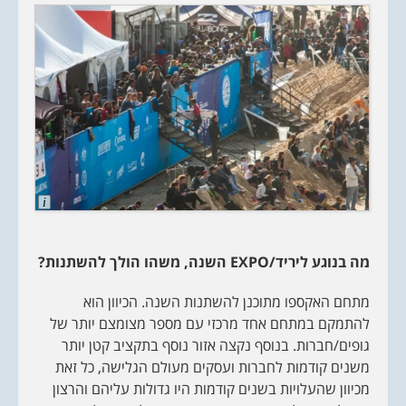
L
o
n
g
D
מה בנוגע ליריד/
EXPO
השנה, משהו הולך להשתנות?
e
s
c
מתחם האקספו מתוכנן להשתנות השנה. הכיוון הוא
r
i
להתמקם במתחם אחד מרכזי עם מספר מצומצם יותר של
p
t
גופים/חברות. בנוסף נקצה אזור נוסף בתקציב קטן יותר
i
משנים קודמות לחברות ועסקים מעולם הגלישה, כל זאת
o
n
מכיוון שהעלויות בשנים קודמות היו גדולות עליהם והרצון