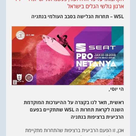
ארגון גולשי הגלים בישראל
WSL
– תחרות הגלישה בסבב העולמי בנתניה
L
o
הי יוסי,
n
g
D
ראשית, תאר לנו בקצרה על ההיערכות המוקדמת
e
s
השנה לקראת תחרות ה
WSL
שתתקיים בפעם
c
r
הרביעית ברציפות בנתניה
i
p
t
אכן, זו הפעם הרביעית ברציפות שהתחרות מתקיימת
i