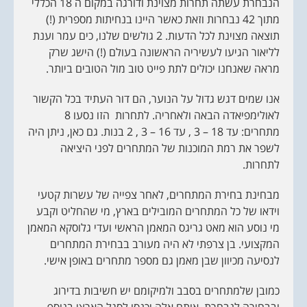
הנבחרת עשתה תחרות מצוינת ודורגה במקום ה 18 הכללי
מתוך 42 נבחרות וזאת כאשר היינו בנחיתות מספרית (!)
תוצאה מצוינת לכל הדעות. 2 גולשים שלנו, כים עמר וענת
לליאור הגיעו לעשיריה הראשונה בעולם (!) הישג שרק
מראה שאנחנו יכולים לתת פייט טוב מול הטובים ביותר.
אנו שמים דגש גדול על הנוער, הם דור העתיד בכל הקשור
לאולימפיאדה הבאה ולאחריה. לתחרות הזו נסעו 8
מתחרים: עד 18 – 3 , עד 16 – 3 , 2 בנות. גם כאן, ניתן היה
לשפר את רמת המוכנות של המתחרים לפני היציאה
לתחרות.
מבחינת בחירת המתחרים, לאחר צפייה של עשרות קטעי
וידאו של כל המתחרים המובילים בארץ, מי שהחליט וקבע
מי נוסע הוא מאט גריגס המאמן הראשי ועדי גלוסקא המאמן
המקצועי. בן צרפתי לא היה מעורב בבחירת המתחרים
לנסיעה מכיוון שבן מאמן גם מספר מתחרים באופן אישי.
כמובן שלמתחרים בסבב ולמיקומם יש חשיבות בדירוג
ובבחירה לנבחרת, אותם אלה יכנסו לסגל הארצי בנוסף