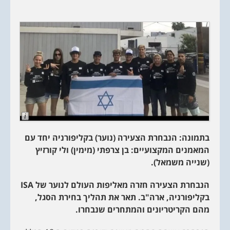
L
o
n
בתמונה: הנבחרת הצעירה (נוער) בקליפורניה יחד עם
g
D
המאמנים המקצועיים: בן צרפתי (מימין) ולי קורזיץ
e
s
(שנייה משמאל).
c
r
i
הנבחרת הצעירה חזרה מאליפות העולם לנוער של ISA
p
t
בקליפורניה, ארה"ב. תאר את תהליך בחירת הסגל,
i
מהם הקריטריונים והמתחרים שנבחרו.
o
n