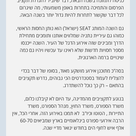
כניסה לתמונה בשנה הבאה, דבר שיוביל להגדלת תקציב
הפרסום והתמיכה בתחרות באופן משמעותי, מה שיגרום
לכל דבר שקשור לתחרות להיות גדול יותר בשנה הבאה.
גם השנה המותג SEAT (ישראל) הוא נותן החסות הראשי,
כמוהו גם עיריית נתניה שמלווים אותנו ותומכים מתחילת
הדרך ומבינים שזה אירוע הדגל של העיר. השנה ייכנסו
מספר חסויות חדשות שלא ראינו עד עכשיו ויהיו גם כמה
שינויים ברמה הארגונית.
בסה"כ מתוכנן אירוע מושקע מאוד, בסופו של דבר בכדי
להצליח לעמוד בסטנדרטים הכי גבוהים, נדרש תקציבים
בהתאם – רק כך נוכל להשתדרג.
בנוגע לתקציבים מהמדינה, עד היום לא קיבלנו כלום,
משרד הספורט, משרד החוץ, מנהל הספורט, משרד
התיירות , הטוטו וכיו"ב לא תמכו באירוע הזה. אחרי הכל, אין
הרבה אירועי ספורט בינלאומיים בארץ שמביאים 60-70
אלף איש לחוף הים בחודש ינואר מדיי שנה.