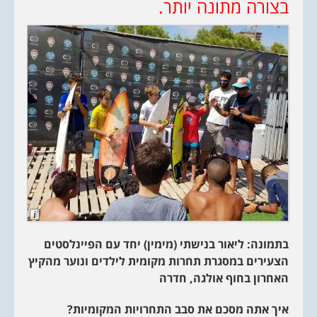
בצורה מתונה יותר.
L
o
n
בתמונה: ליאור בנישתי (מימין) יחד עם הפיינלסטים
g
D
הצעירים במסגרת תחרות מקומית לילדים ונוער מהקיץ
e
s
האחרון בחוף אולגה, חדרה
c
r
i
איך אתה מסכם את סבב התחרויות המקומיות?
p