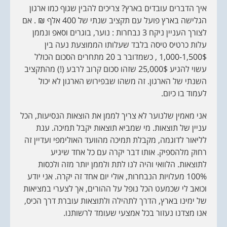
איך הדברים עובדים בארץ? צריכים להבין שגוף כמו ארגון
הגלישה בארץ פועל עם תקציב שנתי של 400 אלף ₪ . אם
לצורך העניין ניקח 3 נבחרות : נוער, בוגרים וסאפ ונממן
עלות כרטיס טיסה בלבד שעלותו הממוצעת נעה בין
1,000-1,500$ , כשמדובר ב 20 מתחרים הסכום הכולל
עשוי להגיע 25,000$ שזהו סכום קרוב לרבע (!) מהתקציב
השנתי של הארגון. זה משהו שבפירוש הארגון לא יכול
לעמוד בו כיום.
אני מאמין שלנוער לא צריך לממן את הוצאות הנסיעות, הכל
עניין של תוצאות. מי שמביא תוצאות יקבל תמיכה. ענת
לליאור לדוגמה, מקבלת תמיכה מהוועד האולימפי ועדיין זה
רחוק מלהספיק. אותו דבר יקרה עם כל אחד שיגיע
לתוצאות. הלוואי והיה לנו לתת ולממן יותר מזה ולכסות
100% מעלויות הנבחרות, אולי יום אחד זה יקרה. אני יודע
וכואב לי שכמעט הכל נופל על ההורים, אך לצערי במציאות
של ימינו בארץ, הדרך לתהילה ולתוצאות עוברת דרך הכיס,
אנו מצדנו נעזור בכל אמצעי שעומד לרשותנו.