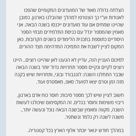
t
i
הצלחה גדולה מאוד של המועדונים המקומיים שהפכו
o
n
לאגודות וע"י כך הצטרפו למהלך שהובלנו בארגון. כמובן
שהיינו שמחים אם עוד מועדונים ייכנסו בשנה הבאה. אני
מאמין שהמספר יגדל עם כניסת התלמידים מבתי הספר
היסודיים כתוספת בתכנית הלימודים בשנים הקרובות. כאן
המקום לציין לשבח את התמיכה המדהימה מצד ההורים.
לסיכום העניין הזה, עדיין לא הגענו לאן שהיינו רוצים.. היינו
רוצים לקיים ונקיים מספר תחרויות גדול יותר בשנה הבאה
שכבר התחלנו השנה: לונגבורד ובוגי, ותחרויות שיש בקנה
מזה זמן וטרם יצאו לפועל: סאפ, מאסטרס ועוד.
חשוב לציין שיש לכך מספר סיבות: חוסר כוח אדם בארגון,
ריבוי משימות וחוסר בגלים. זה המקסימום שיכולנו לעשות
השנה, מקווה ומאמין שבשנה הבאה נוכל ונעשה יותר..
משנה לשנה רק נלמד ונשתפר.
במהלך חודש ינואר יוכתר אלוף הארץ בכל קטגוריה.