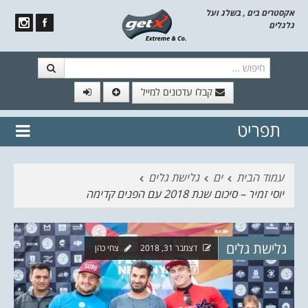
אקסטרים בים , בשלג ועל
גלגלים
חיפוש
קבלו עדכונים למייל
תפריט
// הצטרף לרשימת תפוצה!
נשמח
דלג לתוכן
לשלוח לך עדכונים חמים מהאתר
עמוד הבית
ים
גלישת גלים
יוסי זמיר – סיכום שנת 2018 עם הפנים קדימה
גלישת גלים
דצמבר 31, 2018
צחי כהן