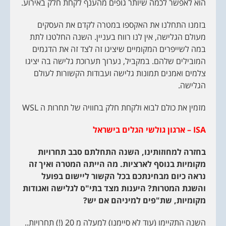
הוא לאפשר לכמה שיותר גופים מהענף לקחת חלק באירוע.
בזמנו התחלנו את האקספו במטרה לקדם את העסקים
מעולם הגלישה, אין לנו רווח בעניין. השנה החלטנו לתת
במה לשייפרים המקומיים שיציגו זה לצד זה את הדגמים
המובילים שלהם. במקביל, נערוך תערוכת גלישה בה יציגו
צלמים ואמנים תמונות גלישה ועבודות הקשורות לעולם
הגלישה.
מזמין את כולם לבוא ולקחת חלק בחוויה של תחרות ה WSL
ISA
– ארגון גולשי הגלים בישראל
בחזרה למחוזותינו, השנה התחלתם סבב תחרויות
מקומיות בנוסף לארציות. מה הייתה המטרה ואיך זה
נראה כיום מבחינתכם בכל הקשור ליישום בפועל
והשגת המטרות? היענות מצד בתי"ס לגלישה ואגודות
מקומיות, שת"פים למיניהם אם יש?
השנה התקיימו (עוד לא סיימנו) למעלה מ 20 (!) תחרויות..