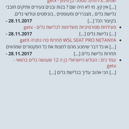
שמש...צילומים: סטפני בן סימון - getx
[…] אין קץ. מי לא היה שם ? בנות ובנים צעירים וותיקים חובבי
גלישת גלים , מצנררים ומעופפים , בוגיסטים וגולשי גלים.
בקיצור הכל […]
28.11.2017 -
פעילויות ספורטיביות משלימות לגלישת גלים - getx
[…] גלישת גלים […]
28.11.2017 -
WSL SEAT PRO NETANYA תחרות פרו נתניה getX
[…] או כל דבר שימנע מהם למצות את כל הפקטורים שמהווים
תחרות גלישת גלים […]
28.11.2017 -
עמר כים : הגולש הישראלי בן ה 12 שעושה גלים בהוואי -
getx
[…] הכי אהוב עליך בגלישת גלים […]