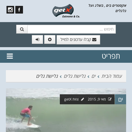
אקסטרים בים , בשלג ועל
גלגלים
חיפוש
קבלו עדכונים למייל
תפריט
// הצטרף לרשימת תפוצה!
נשמח
דלג לתוכן
לשלוח לך עדכונים חמים מהאתר
עמוד הבית
ים
גלישת גלים
גלישת גלים
ים
מאי 9, 2015
צוות getX