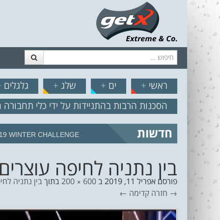
חיפוש
דלג לתוכן
תפריט
// הצט
ראשי
+
ים
+
שלג
+
גלגלים
+
הסכנות הרבות בהתניידות על ידי כלי תחבורה 
חדשות
מצב הים והרוח – תחזית גלים 2.18
בין נתניה לחיפה עוצרים ב
פורסם
אפריל 11, 2019
ב
600 × 200
בתוך
בין נתניה לחי
→ חזרה
קדימה ←