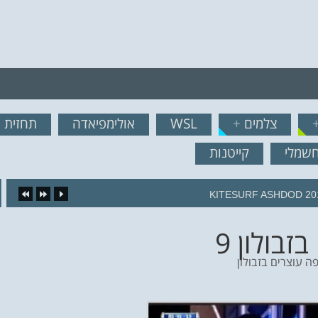
רף לרשימת תפוצה!
צלמים
+
WSL
אולימפיאדה
תחזית ג
נשמח לשלוח לך עדכונים ח
חשמלי
קייטנות
16.
זבולון 9
פה עוצרים בזבולון