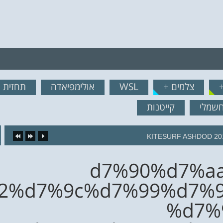
רף לרשימת תפוצה!
צלמים
+
WSL
אולימפיאדה
תחזית ג
נשמח לשלוח לך עדכונים ח
חשמלי
קייטנות
KITESURF ASHDOD 20
%d7%90%d7%a
2%d7%9c%d7%99%d7%9
%d7%