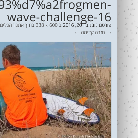
3%d7%a2frogmen-
wave-challenge-16
פורסם
נובמבר 20, 2016
ב
600 × 338
בתוך
אתגר הגלים של איש ה
→ חזרה
קדימה ←