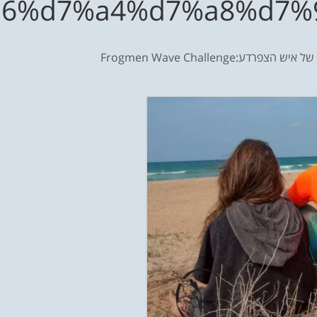
6%d7%a4%d7%a8%d7%9
צפרדע:Frogmen Wave Challenge