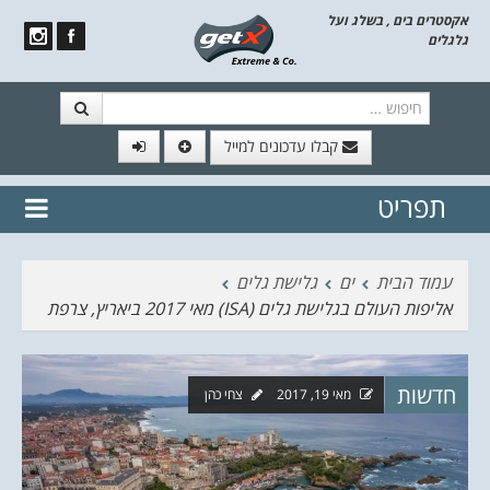
אקסטרים בים , בשלג ועל
גלגלים
חיפוש
קבלו עדכונים למייל
תפריט
// הצטרף לרשימת תפוצה!
נשמח
דלג לתוכן
לשלוח לך עדכונים חמים מהאתר
עמוד הבית
ים
גלישת גלים
אליפות העולם בגלישת גלים (ISA) מאי 2017 ביאריץ, צרפת
חדשות
מאי 19, 2017
צחי כהן