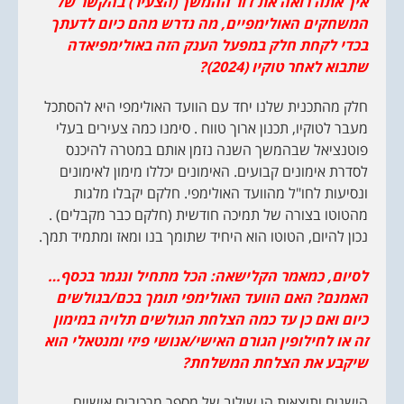
איך אתה רואה את דור ההמשך (הצעיר) בהקשר של
המשחקים האולימפיים, מה נדרש מהם כיום לדעתך
בכדי לקחת חלק במפעל הענק הזה באולימפיאדה
שתבוא לאחר טוקיו (2024)?
חלק מהתכנית שלנו יחד עם הוועד האולימפי היא להסתכל
מעבר לטוקיו, תכנון ארוך טווח . סימנו כמה צעירים בעלי
פוטנציאל שבהמשך השנה נזמן אותם במטרה להיכנס
לסדרת אימונים קבועים. האימונים יכללו מימון לאימונים
ונסיעות לחו"ל מהוועד האולימפי. חלקם יקבלו מלגות
מהטוטו בצורה של תמיכה חודשית (חלקם כבר מקבלים) .
נכון להיום, הטוטו הוא היחיד שתומך בנו ומאז ומתמיד תמך.
לסיום, כמאמר הקלישאה: הכל מתחיל ונגמר בכסף…
האמנם? האם הוועד האולימפי תומך בכם/בגולשים
כיום ואם כן עד כמה הצלחת הגולשים תלויה במימון
זה או לחילופין הגורם האישי/אנושי פיזי ומנטאלי הוא
שיקבע את הצלחת המשלחת?
הישגים ותוצאות הן שילוב של מספר מרכיבים אישיים