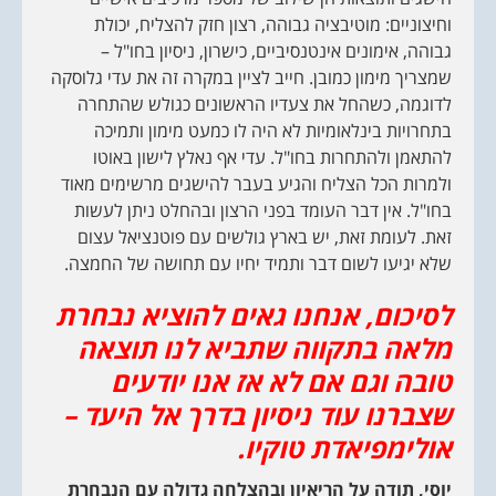
וחיצוניים: מוטיבציה גבוהה, רצון חזק להצליח, יכולת
גבוהה, אימונים אינטנסיביים, כישרון, ניסיון בחו"ל –
שמצריך מימון כמובן. חייב לציין במקרה זה את עדי גלוסקה
לדוגמה, כשהחל את צעדיו הראשונים כגולש שהתחרה
בתחרויות בינלאומיות לא היה לו כמעט מימון ותמיכה
להתאמן ולהתחרות בחו"ל. עדי אף נאלץ לישון באוטו
ולמרות הכל הצליח והגיע בעבר להישגים מרשימים מאוד
בחו"ל. אין דבר העומד בפני הרצון ובהחלט ניתן לעשות
זאת. לעומת זאת, יש בארץ גולשים עם פוטנציאל עצום
שלא יגיעו לשום דבר ותמיד יחיו עם תחושה של החמצה.
לסיכום, אנחנו גאים להוציא נבחרת
מלאה בתקווה שתביא לנו תוצאה
טובה וגם אם לא אז אנו יודעים
שצברנו עוד ניסיון בדרך אל היעד –
אולימפיאדת טוקיו.
יוסי, תודה על הריאיון ובהצלחה גדולה עם הנבחרת