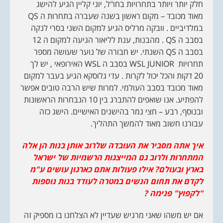
חלק יותר ויותר בתחרויות בחו"ל, יוני קליין הגיע להישג
מאוד מכובד – מקום ראשון בשנה שעברה בתחרות ה QS
במלדיביים . וובקה מרליס הגיע למקום השני בסרי לנקה
בסבב ה QS . מהבנות, ענת לליאור הגיעה למקום ה 12
בסבב ה QS השנתי. יש חבורה של נוער שעושה מספר
תחרויות WSL JUNIOR בסבב ה WSL האירופאי , יש לך
20 דקות והכל יכול לקרות . עדי גלוסקא הגיע בעבר למקום
מאוד מכובד בסבב העולמי. למרות שיש הרבה טובים אפשר
להפתיע. אנו שואפים להתברג בין 10 הנבחרות הראשונות
ובנוסף, רבע – חצי גמר בהישגים האישיים. הישג כזה
עבורנו חשוב מאוד להמשך התהליך.
איך אתה מסביר את העובדה שלרוב אותן בנות הן אלה
המתחרות ולרוב גם המייצגות הרשמיות של ישראל
בארץ ובעולם? אילו פעולות אתם כארגון עושים ע"מ
לקדם את תחום הנשים במטרה לעודד בנות נוספות
"לקפוץ" פנימה ?
אם יש משהו שאני מרגיש שעדיין לא הצלחנו בו מספיק זה