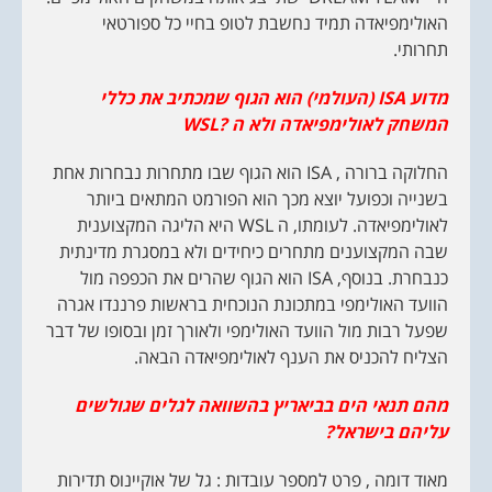
האולימפיאדה תמיד נחשבת לטופ בחיי כל ספורטאי
תחרותי.
מדוע
ISA
(העולמי) הוא הגוף שמכתיב את כללי
המשחק לאולימפיאדה ולא ה
?WSL
החלוקה ברורה , ISA הוא הגוף שבו מתחרות נבחרות אחת
בשנייה וכפועל יוצא מכך הוא הפורמט המתאים ביותר
לאולימפיאדה. לעומתו, ה WSL היא הליגה המקצוענית
שבה המקצוענים מתחרים כיחידים ולא במסגרת מדינתית
כנבחרת. בנוסף, ISA הוא הגוף שהרים את הכפפה מול
הוועד האולימפי במתכונת הנוכחית בראשות פרננדו אגרה
שפעל רבות מול הוועד האולימפי ולאורך זמן ובסופו של דבר
הצליח להכניס את הענף לאולימפיאדה הבאה.
מהם תנאי הים בביאריץ בהשוואה לגלים שגולשים
עליהם בישראל?
מאוד דומה , פרט למספר עובדות : גל של אוקיינוס תדירות