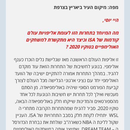
מפה: מיקום העיר ביאריץ בצרפת
היי יוסי,
מה המיוחד בתחרות הזו לעומת אליפויות עולם
קודמות של
ISA
וכיצד היא מתקשרת למשחקים
האולימפיים בטוקיו 2020 ?
זו אליפות העולם הראשונה מאז שגלישת גלים הוכרז כענף
אולימפי. בנוגע לחשיבות של התחרות הזאת עוד מוקדם
להגיד. במהלך התחרות אמורה להתקיים ישיבה של הוועד
האולימפי יחד עם נציגי ארגוני הגלישה מכל העולם לצורך
קביעת הפורמט הסופי שיהיה באולימפיאדה. מן הסתם
מעכשיו ואילך לכל תחרות יש חשיבות הנוגעת לכל אחד
מהספורטאים והמדינות שייקחו חלק באולימפיאדה הבאה,
טוקיו 2020. סביר להניח שמהתחרות הקרובה מתחרי ה
WSL יתחילו לקחת חלק בסבב התחרויות של ISA. העניין
שקול לליגת ה NBA כשארה"ב שולחת את נבחרת הכדורסל
ה – DREAM TEAM שתייצג אותה במשחקים האולימפיים.