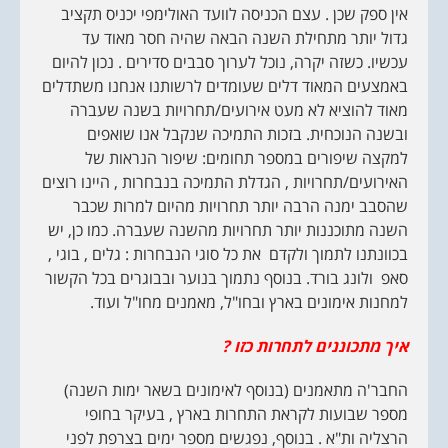
אין ספק שכן . עצם הכניסה לוועד האולימפי יכניס תקציב
גדול יותר מתחילת השנה הבאה שהיה חסר מאוד עד
עכשיו. כשזה יקרה, נוכל לערוך סבבים סדירים . נכון להיום
באמצעים המאוד דלים שעומדים לרשותנו אנחנו משתדלים
מאוד להוציא לא מעט אירועים/תחרויות בשנה שעברה
ובשנה הנוכחית. בזכות התמיכה שנקבל אנו שואפים
למקצה שיפורים במספר תחומים: שיפור הנראות של
האירועים/תחרויות , הגדלת התמיכה בנבחרות , היינו רוצים
שהסבב ימנה הרבה יותר תחרויות מהיום למרות שכבר
השנה מתוכננות יותר תחרויות מהשנה שעברה. כמו כן, יש
בכוונתנו לתמוך ולקדם את כל סוגי הנבחרות : גלים , בוגי ,
סאפ ולונג בורד. בנוסף נתמוך בנוער ובבוגרים בכל הקשור
למחנות אימונים בארץ ובחו"ל, מאמנים מחו"ל ועוד.
איך מתכוננים לתחרות כזו ?
החבר'ה מתאמנים (בנוסף לאימונים בשאר ימות השנה)
מספר שבועות לקראת התחרות בארץ , בעיקר בחופי
הרצליה ות"א . בנוסף, נפגשים מספר ימים בצרפת לפני