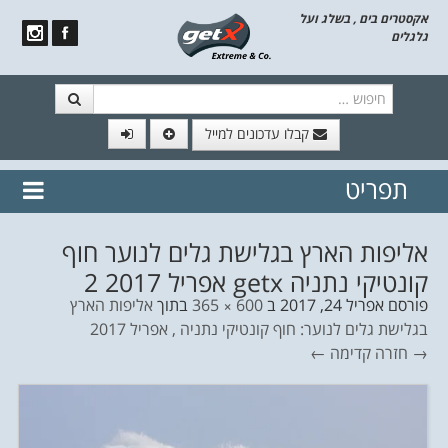
אקסטרים בים , בשלג ועל
גלגלים
חיפוש
קבלו עדכונים למייל
תפריט
// הצטרף לרשימת תפוצה!
נשמח
דלג לתוכן
לשלוח לך עדכונים חמים מהאתר
אליפות הארץ בגלישת גלים לנוער חוף
קונטיקי נתניה getx אפריל 2017 2
פורסם
אפריל 24, 2017
ב
600 × 365
בתוך
אליפות הארץ
בגלישת גלים לנוער: חוף קונטיקי נתניה , אפריל 2017
→ חזרה
קדימה ←