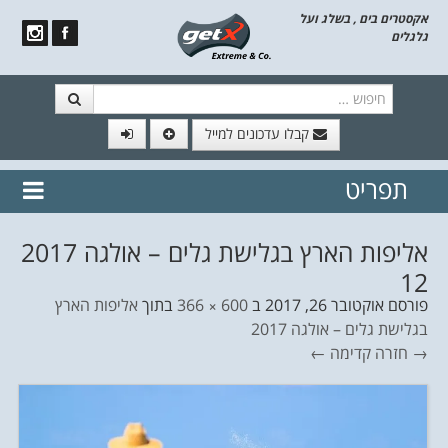
אקסטרים בים , בשלג ועל
גלגלים
חיפוש
קבלו עדכונים למייל
תפריט
// הצטרף לרשימת תפוצה!
נשמח
דלג לתוכן
לשלוח לך עדכונים חמים מהאתר
אליפות הארץ בגלישת גלים – אולגה 2017
12
פורסם
אוקטובר 26, 2017
ב
600 × 366
בתוך
אליפות הארץ
בגלישת גלים – אולגה 2017
→ חזרה
קדימה ←