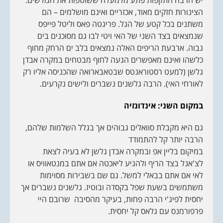
הצינורות חזקים מאוד, אכזריים ואינם מושלמים – הם
משתנים בכל קטע של הגל. פריגטה פאס וליטל פייפס
שנמצאים בצד השני של האי ויטי לבו גם מסוכנים בים
גבוה. ארבעת הריפים האלה נמצאים בלב ים הרחק מחוף
כלשהו ואינם מאפשרים הגעה לחוף מבטחים במקרה אבדן
גלשן (למעט רסטוראנטס שבטאבארואה שהכניסה אליו רק
לאורחי האי). הרבה גלשנים נשברים ולישים נקרעים.
במקום השני: אינדונזיה
גם היא מקבלת סוואלים גבוהים אך בגלל השלמות שלהם,
הרבה יותר קל להתמודד
במיקום בליין אפ ובמקרה אבדן גלשן לא בעיה לצאת
לצ'אנל בצד הריף ולהגיע ליאכטה אם אתם במנטאוויס או
לאי אם אתם בבאלי למשל. גם שם בשבירות מסוימות
משתמשים בשעת שפל בקסדה ובוטיז. גלשנים נשברים אך
יחסית לפיג'י הרבה פחות, בעיקר מהסיבה שרובם היי
פרפורמנס עם גלאס קל יחסית.