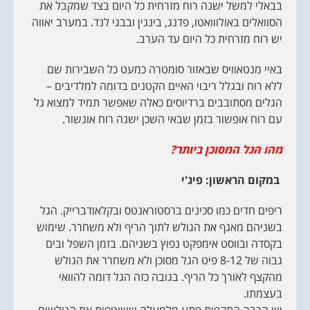
בבאלי למשל ישנה רוח מזרחית כל היום בצד שמקבל את
הסוואלים באולווואטו, פדנג, בינגין ובבגי לנד. במערב יאווה
יש רוח מזרחית כל היום עד הערב.
באיי מנטאוויס שבאזור סומטרה כמעט כל השבירות שם
ללא רוח ובגלל ריבוי האיים הקטנים בדומה למלדיבים –
הגלים מסתובבים ברדיוסים כאלה שאפשר תמיד למצוא גל
עם רוח אופשור בזמן שבאי השכן ישנה רוח אונשור.
מהו הגל המסוכן ביותר?
במקום הראשון: פיג'י
ריפים חדים כמו סכינים ברסטוראנטס ובקלאודברייק. הגל
בשניהם מאגף את הגולש לתוך הריף ולא משחרר. שימוש
בקסדה ובווסט אימפקט נפוץ בשניהם. בזמן השפל ובים
גבוה של 8-12 פיט הגל מסוכן ולא משחרר את הגולש
מהקצף לאורך כל הריף. בגובה כזה הגל דומה להוואי
בעצמתו.
יש הרבה התקפות פתע מלמעלה ששוטפות את הגולשים.