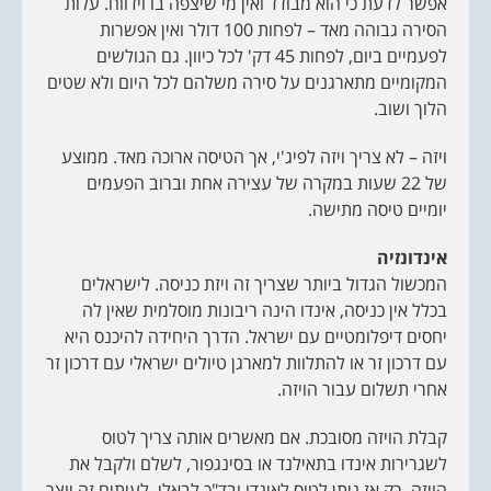
אפשר לדעת כי הוא מבודד ואין מי שיצפה בו וידווח. עלות
הסירה גבוהה מאד – לפחות 100 דולר ואין אפשרות
לפעמיים ביום, לפחות 45 דק' לכל כיוון. גם הגולשים
המקומיים מתארגנים על סירה משלהם לכל היום ולא שטים
הלוך ושוב.
ויזה – לא צריך ויזה לפיג'י, אך הטיסה ארוכה מאד. ממוצע
של 22 שעות במקרה של עצירה אחת וברוב הפעמים
יומיים טיסה מתישה.
אינדונזיה
המכשול הגדול ביותר שצריך זה ויזת כניסה. לישראלים
בכלל אין כניסה, אינדו הינה ריבונות מוסלמית שאין לה
יחסים דיפלומטיים עם ישראל. הדרך היחידה להיכנס היא
עם דרכון זר או להתלוות למארגן טיולים ישראלי עם דרכון זר
אחרי תשלום עבור הויזה.
קבלת הויזה מסובכת. אם מאשרים אותה צריך לטוס
לשגרירות אינדו בתאילנד או בסינגפור, לשלם ולקבל את
הויזה. רק אז ניתן לטוס לאינדו ובד"כ לבאלי. לעיתים זה יוצר