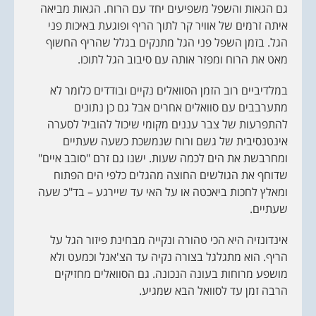
גם הגאות והשפל משפיעים יחד עם הרוח. הגאות מביאה
איתה זרמים של אוויר קר לתוך הריף ופוגעת באיכות פני
הגל. בזמן השפל פני הגל מתנקים בגלל שהריף החשוף
מאט את הרוח ומפזר אותה עם סיבוב הגל לתוכו.
במלדיביים רוב הזמן הסוואלים נקיים ובודדים כלומר לא
מתערבבים עם סוואלים אחרים אבל גם כן נתונים
להתפרעות של צבר עננים מקומי שיכול להוביל לסערה
אינטנסיבית של גשם ורוח שנמשכת כשעה שעתיים
ומחרבשת את הים לכמה שעות. ישנו גם זרם "סובב איים"
שדוחף את הגולשים החוצה מהגלים כלפי הים הפתוח
ומאלץ לחכות ביאכטה או על האי עד שיירגע – בד"כ שעה
שעתיים.
אינדונזיה היא הכי טהורה ונקייה מבחינת פיזור הגל על
הריף. הוא מתגלגל בצורה נקיה עד הצ'אנל וכמעט ולא
מושפע מרוחות בעונה הנכונה. גם הסוואלים מחזיקים
הרבה זמן עד לסוואל הבא שמגיע.