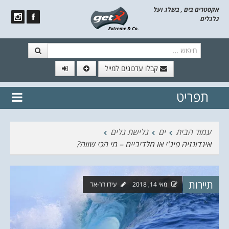
אקסטרים בים , בשלג ועל
גלגלים
חיפוש
קבלו עדכונים למייל
תפריט
// הצטרף לרשימת תפוצה!
נשמח
דלג לתוכן
לשלוח לך עדכונים חמים מהאתר
עמוד הבית
ים
גלישת גלים
אינדונזיה פיג'י או מלדיביים – מי הכי שווה?
תיירות
מאי 14, 2018
עידו דר-אל