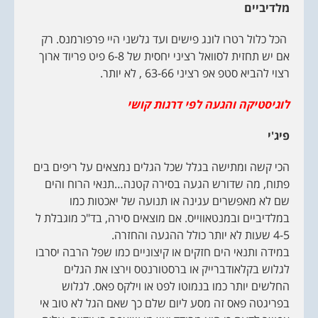
מלדיביים
הכל כלול רטרו לונג פישים ועד גלשני היי פרפורמנס. רק
אם יש תחזית לסוואל רציני יחסית של 6-8 פיט פריוד ארוך
רצוי להביא סטפ אפ רציני 63-66 , לא יותר.
לוגיסטיקה והגעה לפי דרגות קושי
פיג'י
הכי קשה ומתישה בגלל שכל הגלים נמצאים על ריפים בים
פתוח, מה שדורש הגעה בסירה קטנה…תנאי הרוח והים
שם לא מאפשרים עגינה או תנועה של יאכטות כמו
במלדיביים ובמנטאווייס. אם מוצאים סירה, בד"כ מוגבלת ל
4-5 שעות לא יותר כולל ההגעה והחזרה.
במידה ותנאי הים חזקים או קיצוניים כמו שפל הרבה יסרבו
לגלוש בקלאודברייק או ברסטורנטס וירצו את הגלים
החלשים יותר כמו בנמוטו לפט או וילקס פאס. לגלוש
בפריגטה פאס זה מסע ליום שלם כך שאם הגל לא טוב אי