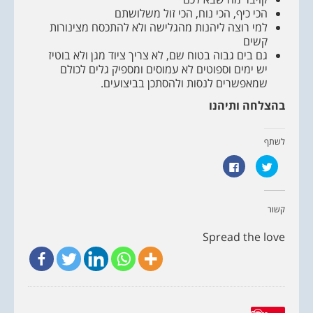
הכי כיף, הכי נוח, הכי זול משלושתם
למי רוצה ליהנות מהגלישה ולא להתכסח מצינורות
קשים
גם בים גבוה בטוח שם, לא צריך ציוד מגן ולא בוטיז
יש ימים וספוטים לא עמוסים ומספיק גלים לכולם
שמאפשרים לנסות ולהסתכן בביצועים.
בהצלחה ותיהנו
לשתף
ל
ל
ח
ח
צ
י
ו
צ
כ
ה
ד
ל
קשור
י
ש
ל
י
ש
ת
Spread the love
ת
ו
ף
ף
ב
ב
ט
פ
ו
י
ו
י
י
ס
ט
ב
ר
ו