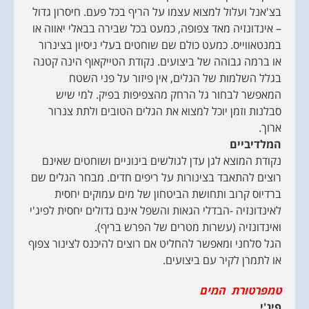
בצ'אנל ועלול למצוא עצמו על הריף בכל פעם. חיסרון גדול
– אינדונזיה מאד צפופה, כמעט בכל שבירה בבאלי יאווה או
במנטאווייס. כמעט כולם שם שוחטים בעלי ניסיון בצינרור
או ברמה גבוהה של ביצועים. נקודת הטייקאוף הינה קטנה
בגלל השלמות של הגלים, אין פיזור על פני השטח
המאפשר לבחור גל הרחק מהצפיפות בפיק. למי שיש
סבלנות וזמן יוכל למצוא את הגלים הטובים ולתת צנרור
ארוך.
המלדיביים
נקודת המוצא לגן עדן לגולשים בינוניים ושוחטים שאינם
רוצים להתאבד בצינורות על ריפים חדים. מבחר הגלים שם
ברדיוס קרוב ותחושת הביטחון של מים עמוקים יחסית
לאינדונזיה -הבדלי הגאות והשפל אינם גדולים יחסית לפיג'י
ואינדונזיה (עשרות מטרים של הפרש בריף).
הגל סלחני ומאפשר להחליט אם רוצים להיכנס לצינור צפוף
או לתמרן לקיר עם ביצועים.
טמפרטורת המים
פיג'י