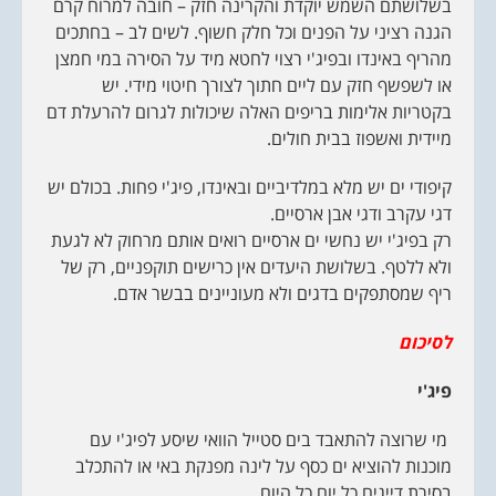
בשלושתם השמש יוקדת והקרינה חזק – חובה למרוח קרם
הגנה רציני על הפנים וכל חלק חשוף. לשים לב – בחתכים
מהריף באינדו ובפיג'י רצוי לחטא מיד על הסירה במי חמצן
או לשפשף חזק עם ליים חתוך לצורך חיטוי מידי. יש
בקטריות אלימות בריפים האלה שיכולות לגרום להרעלת דם
מיידית ואשפוז בבית חולים.
קיפודי ים יש מלא במלדיביים ובאינדו, פיג'י פחות. בכולם יש
דגי עקרב ודגי אבן ארסיים.
רק בפיג'י יש נחשי ים ארסיים רואים אותם מרחוק לא לגעת
ולא ללטף. בשלושת היעדים אין כרישים תוקפניים, רק של
ריף שמסתפקים בדגים ולא מעוניינים בבשר אדם.
לסיכום
פיג'י
מי שרוצה להתאבד בים סטייל הוואי שיסע לפיג'י עם
מוכנות להוציא ים כסף על לינה מפנקת באי או להתכלב
בסירת דייגים כל יום כל היום.