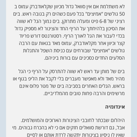
לא משתלמת אם אין סוואל גדול מכיוון שקלאודברק עמוס ב
50 גולשים "אמיצים" בכל פעם כשהים רק בגובה ראש. בים
רציני של 6-8 פיט ומעלה מתרוקן. בים נמוך הגל לא שווה
את הסיכון בלהיחתך על הריף החד והצינור לא מספיק גדול
בכדי לעבור את הגל לאורך הריף. רסטורנטס דורש פריוד
קצר וכיוון אחר מקלאודברק, עמוס מאד בגאות עם הרבה
גולשים "אמיצים" שבורחים עם כניסת השפל והתגלות
הסלעים החדים כסכינים עם בורות ביניהם.
בים של מותן עד ראש לא שווה להתרסק על הריף כי הגל
מהיר מאד ולא מאפשר מעברים בלי לקבל את הליפ בגוף או
בראש. הגלים האחרים בסביבה בים של מטר פלוס אינם
מרשימים והרבה פחות טובים מהמלדיביים.
אינדונזיה
היהלום שבכתר לחובבי הצינורות הארוכים והמושלמים.
אבל, גם דורשת סוואלים חזקים אם כי לא בהכרח גבוהים. מי
שאין לו ניסיון בצינורות יתקשה לרדת אותם או לסיים