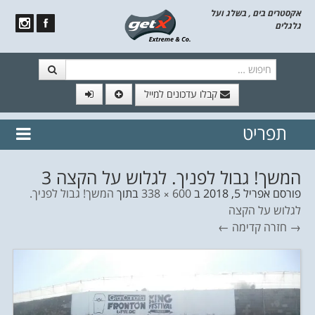
אקסטרים בים , בשלג ועל
גלגלים
חיפוש
קבלו עדכונים למייל
תפריט
// הצטרף לרשימת תפוצה!
נשמח
דלג לתוכן
לשלוח לך עדכונים חמים מהאתר
המשך! גבול לפניך. לגלוש על הקצה 3
פורסם
אפריל 5, 2018
ב
600 × 338
בתוך
המשך! גבול לפניך.
לגלוש על הקצה
→ חזרה
קדימה ←