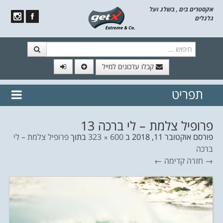
אקסטרים בים , בשלג ועל
גלגלים
חיפוש
קבלו עדכונים למייל
תפריט
// הצטרף לרשימת תפוצה!
נשמח
דלג לתוכן
לשלוח לך עדכונים חמים מהאתר
פרופיל צלמת – לי ברכה 13
פורסם
אוקטובר 11, 2018
ב
600 × 323
בתוך
פרופיל צלמת – לי
ברכה
→ חזרה
קדימה ←