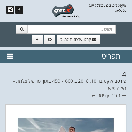
אקסטרים בים , בשלג ועל
גלגלים
חיפוש
קבלו עדכונים למייל
תפריט
// הצטרף לרשימת תפוצה!
נשמח
דלג לתוכן
לשלוח לך עדכונים חמים מהאתר
4
פורסם
אוקטובר 10, 2018
ב
600 × 450
בתוך
פרופיל צלמת –
הילה פיש
→ חזרה
קדימה ←