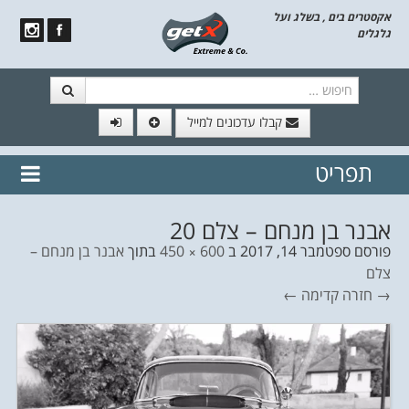
אקסטרים בים , בשלג ועל
גלגלים
חיפוש
קבלו עדכונים למייל
תפריט
// הצטרף לרשימת תפוצה!
נשמח
דלג לתוכן
לשלוח לך עדכונים חמים מהאתר
אבנר בן מנחם – צלם 20
פורסם
ספטמבר 14, 2017
ב
600 × 450
בתוך
אבנר בן מנחם –
צלם
→ חזרה
קדימה ←