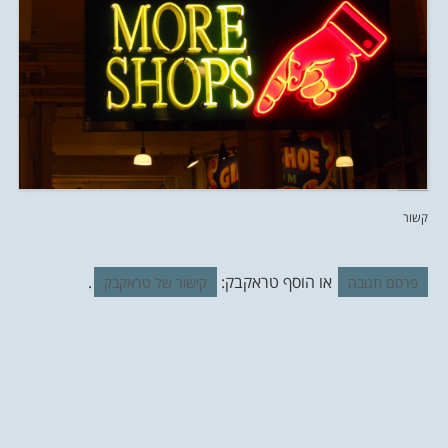
קשור
או הוסף טראקבק:
.
פרסם תגובה
קישור של טראקבק