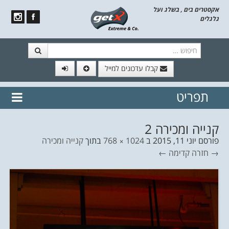
אקסטרים בים , בשלג ועל
גלגלים
חיפוש
קבלו עדכונים למייל
תפריט
// הצטרף לרשימת תפוצה!
נשמח
דלג לתוכן
לשלוח לך עדכונים חמים מהאתר
קנייה ומכירה 2
פורסם
יוני 11, 2015
ב
1024 × 768
בתוך
קנייה ומכירה
→ חזרה
קדימה ←