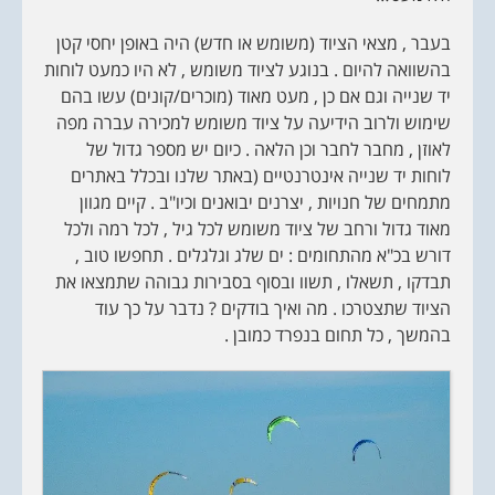
בעבר , מצאי הציוד (משומש או חדש) היה באופן יחסי קטן
בהשוואה להיום . בנוגע לציוד משומש , לא היו כמעט לוחות
יד שנייה וגם אם כן , מעט מאוד (מוכרים/קונים) עשו בהם
שימוש ולרוב הידיעה על ציוד משומש למכירה עברה מפה
לאוזן , מחבר לחבר וכן הלאה . כיום יש מספר גדול של
לוחות יד שנייה אינטרנטיים (באתר שלנו ובכלל באתרים
מתמחים של חנויות , יצרנים יבואנים וכיו"ב . קיים מגוון
מאוד גדול ורחב של ציוד משומש לכל גיל , לכל רמה ולכל
דורש בכ"א מהתחומים : ים שלג וגלגלים . תחפשו טוב ,
תבדקו , תשאלו , תשוו ובסוף בסבירות גבוהה שתמצאו את
הציוד שתצטרכו . מה ואיך בודקים ? נדבר על כך עוד
בהמשך , כל תחום בנפרד כמובן .