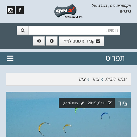
אקסטרים בים , בשלג ועל
גלגלים
חיפוש
קבלו עדכונים למייל
תפריט
// הצטרף לרשימת תפוצה!
נשמח
דלג לתוכן
לשלוח לך עדכונים חמים מהאתר
עמוד הבית
ציוד
ציוד
ציוד
יוני 6, 2015
צוות getX