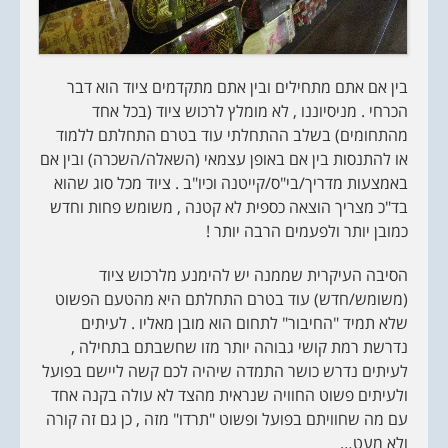
בין אם אתם מתחילים ובין אתם מתקדמים ציוד הוא דבר
הכרחי . מניסיוננו , לא מומלץ לרכוש ציוד (בכל אחד
מהתחומים) בשלב ההתחלתי עוד בטרם התחלתם ללמוד
או להתנסות בין אם באופן עצמאי (השאלה/השכרה) ובין אם
באמצעות מדריך/בי"ס/קייטנה וכיו"ב . ציוד מכל סוג שהוא
בד"כ מצריך הוצאה כספית לא קטנה , משומש פחות וחדש
כמובן יותר ולפעמים הרבה יותר !
הסיבה העיקרית שממנה יש להימנע מלרכוש ציוד
(משומש/חדש) עוד בטרם התחלתם היא מהטעם הפשוט
שלא תמיד "החיבור" לתחום הוא מובן מאליו . לעיתים
נדרשת רמת קושי גבוהה יותר מזו שחשבתם בתחילה ,
לעיתים נדרש כושר התמדה שיהיה לכם קשה ליישם בפועל
ולעיתים פשוט החוויה שנראית מהצד לא עולה בקנה אחד
עם מה שחוויתם בפועל ופשוט "תרדו" מזה , כן גם זה קורה
ולא מעט…