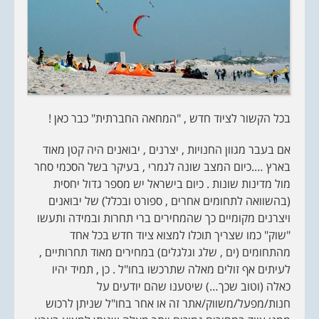
בכל הקשור לציוד חדש , "המחאה החברתית" כבר כאן !
אם בעבר מגוון החנויות , יצרנים , יבואנים היה קטן מאוד
בארץ ….כיום המצב שונה לגמרי , בעיקר בשל הסכמי סחר
מול מדינות שונות . כיום בישראל יש מספר גדול יחסית
(בהשוואה לתחומים אחרים , ספורט ובכלל) של יבואנים
ויצרנים מקומיים כך שהמחירים ברי תחרות ובמידה ותעשו
"שוק" כמו שצריך תוכלו למצוא ציוד חדש בכל אחד
מהתחומים (ים , שלג וגלגלים) במחירים מאוד תחרותיים ,
לעיתים אף זולים מאלה שתרכשו בחו"ל . כן , תמיד יהיו
כאלה (וטוב שכך…) שיטענו שהם יודעים על
חנות/מפעל/משווק/אתר זה או אחר בחו"ל שניתן לרכוש