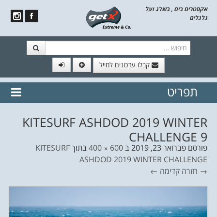
אקסטרים בים , בשלג ועל
גלגלים
חיפוש
קבלו עדכונים למייל
תפריט
// הצטרף לרשימת תפוצה!
נשמח
דלג לתוכן
לשלוח לך עדכונים חמים מהאתר
KITESURF ASHDOD 2019 WINTER
CHALLENGE 9
פורסם
פברואר 23, 2019
ב
600 × 400
בתוך
KITESURF
ASHDOD 2019 WINTER CHALLENGE
→ חזרה
קדימה ←