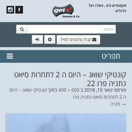
אקסטרים בים , בשלג ועל
גלגלים
חיפוש
קבלו עדכונים למייל
תפריט
// הצטרף לרשימת תפוצה!
נשמח
דלג לתוכן
לשלוח לך עדכונים חמים מהאתר
קונטיקי שואג – היום ה 2 לתחרות סיאט
נתניה פרו 22
פורסם
ינואר 15, 2018
ב
600 × 400
בתוך
קונטיקי שואג – היום
ה 2 לתחרות סיאט נתניה פרו
→ חזרה