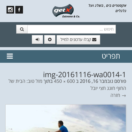
אקסטרים בים , בשלג ועל
גלגלים
חיפוש
קבלו עדכונים למייל
תפריט
// הצטרף לרשימת תפוצה!
נשמח
דלג לתוכן
לשלוח לך עדכונים חמים מהאתר
img-20161116-wa0014-1
פורסם
נובמבר 16, 2016
ב
600 × 450
בתוך
מזל טוב: הבית של
החוף חוגג חצי יובל
→ חזרה