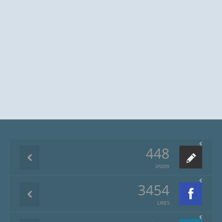
448
פוסטים
3454
LIKES