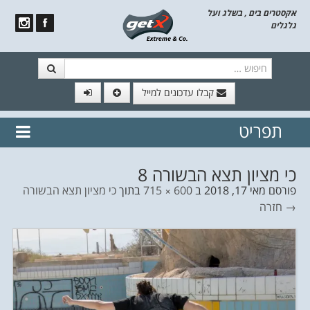
אקסטרים בים , בשלג ועל
גלגלים
חיפוש
קבלו עדכונים למייל
תפריט
// הצטרף לרשימת תפוצה!
נשמח
דלג לתוכן
לשלוח לך עדכונים חמים מהאתר
כי מציון תצא הבשורה 8
פורסם
מאי 17, 2018
ב
600 × 715
בתוך
כי מציון תצא הבשורה
→ חזרה