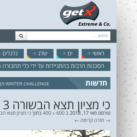
חיפוש
דלג לתוכן
תפריט
// הצט
ראשי
+
ים
+
שלג
+
גלגלים
+
הסכנות הרבות בהתניידות על ידי כלי תחבורה 
חדשות
19 WINTER CHALLENGE
כי מציון תצא הבשורה 3
פורסם
מאי 17, 2018
ב
600 × 400
בתוך
כי מציון תצא הב
→ חזרה
קדימה ←