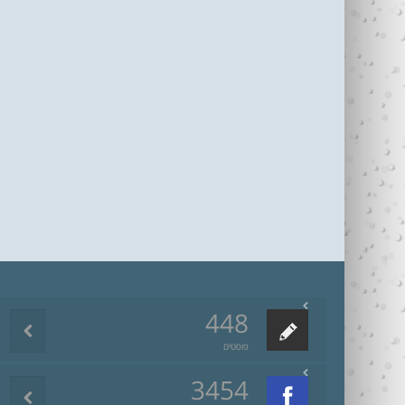
448
פוסטים
3454