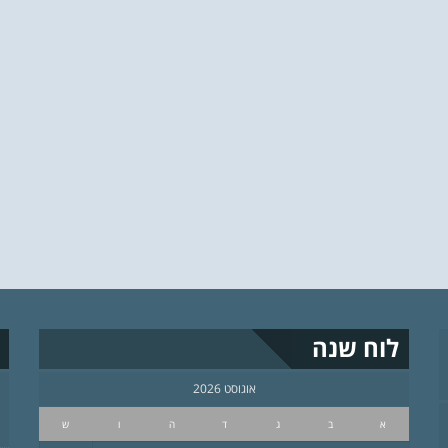
לוח שנה
אוגוסט 2026
א
ב
ג
ד
ה
ו
ש