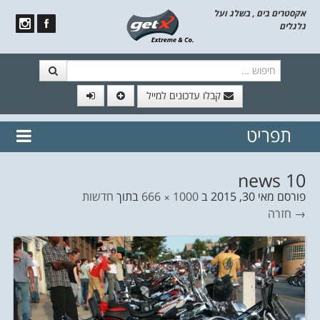
אקסטרים בים , בשלג ועל
גלגלים
חיפוש
קבלו עדכונים למייל
תפריט
// הצטרף לרשימת תפוצה!
נשמח
דלג לתוכן
לשלוח לך עדכונים חמים מהאתר
news 10
פורסם
מאי 30, 2015
ב
1000 × 666
בתוך
חדשות
→ חזרה