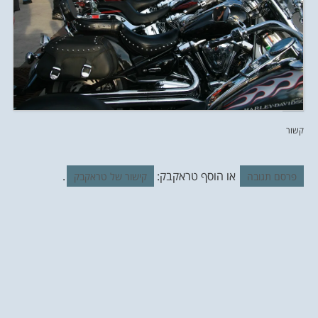
קשור
או הוסף טראקבק:
.
פרסם תגובה
קישור של טראקבק