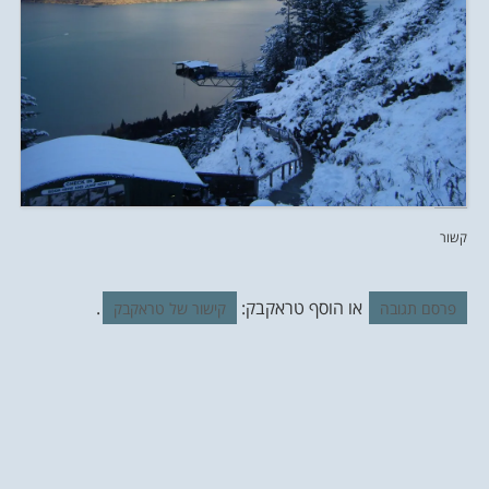
קשור
או הוסף טראקבק:
.
פרסם תגובה
קישור של טראקבק