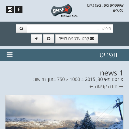
אקסטרים בים , בשלג ועל
גלגלים
חיפוש
קבלו עדכונים למייל
תפריט
// הצטרף לרשימת תפוצה!
נשמח
דלג לתוכן
לשלוח לך עדכונים חמים מהאתר
news 1
פורסם
מאי 30, 2015
ב
1000 × 750
בתוך
חדשות
→ חזרה
קדימה ←