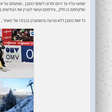
שמעו עליו עד היום ותרצו לשתף כמובן , שמעתם על איר
שלקחתם בו חלק , צילמתם ועשוי לעניין את הגולשים באתר…. תענוג ! getX הוא המקו
כל זאת כמובן ללא פגיעה (השמצה) בכבודו של האחר , כי