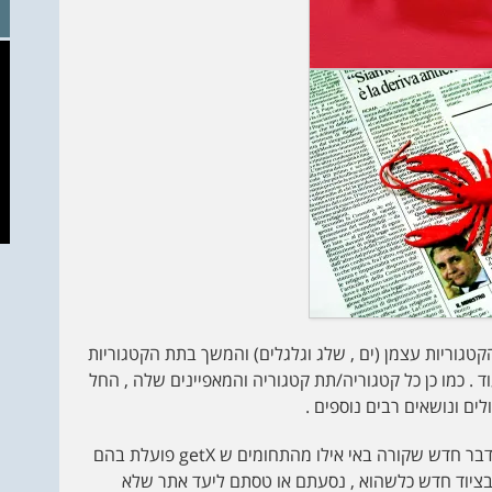
get פועלת בו . החל מהקטגוריות עצמן (ים , שלג וגלגלים) והמשך בתת הקטגוריות
עוד . כמו כן כל קטגוריה/תת קטגוריה והמאפיינים שלה , החל
לים ונושאים רבים נוספים .
צוות getX בשיתוף פעולה אתכם הגולשים , נעדכן בכל דבר חדש שקורה באי אילו מהתחומים ש getX פועלת בהם
ם בציוד חדש כלשהוא , נסעתם או טסתם ליעד אתר שלא