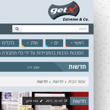
חיפוש
דלג לתוכן
תפריט
// הצט
ראשי
+
ים
+
שלג
+
גלגלים
+
הסכנות הרבות בהתניידות על ידי כלי תחבורה 
חדשות
מצב הים והרוח – תחזית גלים 2.18
עמוד הבית
חדשות
חדשות
חדשות
מאי 30, 2015
צוות getX