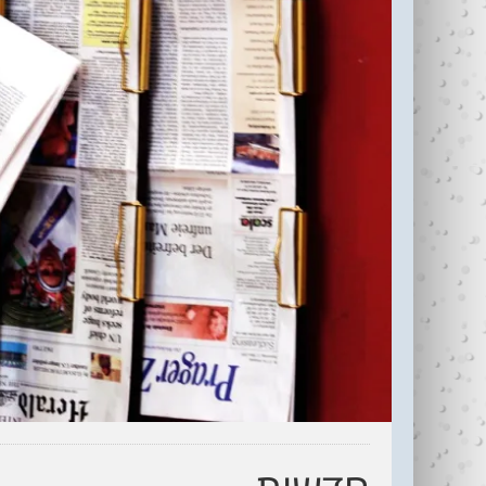
עדי כהן ז"ל (1987-
בין נתניה לחיפה
2006)
עוצרי�...
R