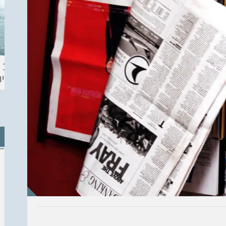
ההכנות – EILAT
KITESURF
מצב ה
ECO SUP TOU
ASHDOD 2019
תחזית 
WINTER
CHALLENGE