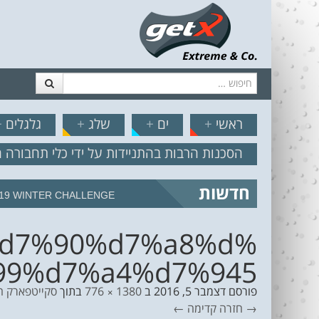
חיפוש
דלג לתוכן
תפריט
// הצט
ראשי
+
ים
+
שלג
+
גלגלים
+
הסכנות הרבות בהתניידות על ידי כלי תחבורה 
חדשות
19 WINTER CHALLENGE
%d7%90%d7%a8%d
99%d7%a4%d7%945
פורסם
דצמבר 5, 2016
ב
1380 × 776
בתוך
סקייטפארק חי
→ חזרה
קדימה ←