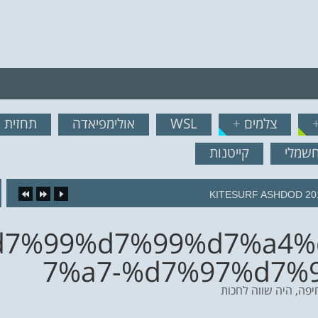
רף לרשימת תפוצה!
צלמים
+
WSL
אולימפיאדה
תחזית ג
נשמח לשלוח לך עדכונים ח
חשמלי
קייטנות
KITESURF ASHDOD 20
%d7%99%d7%99%d7%a4
7%a7-%d7%97%d7%
פה, היה שווה לחכות