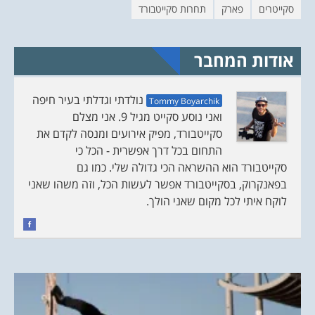
ו
ל
סקייטרים
פארק
תחרות סקייטבורד
ן
ו
ח
ן
ד
ח
ש
ד
)
ש
)
אודות המחבר
נולדתי וגדלתי בעיר חיפה
Tommy Boyarchik
ואני נוסע סקייט מגיל 9. אני מצלם
סקייטבורד, מפיק אירועים ומנסה לקדם את
התחום בכל דרך אפשרית - הכל כי
סקייטבורד הוא ההשראה הכי גדולה שלי. כמו גם
בפאנקרוק, בסקייטבורד אפשר לעשות הכל, וזה משהו שאני
לוקח איתי לכל מקום שאני הולך.