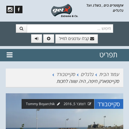
אקסטרים בים , בשלג ועל
גלגלים
חיפוש
קבלו עדכונים למייל
תפריט
// הצטרף לרשימת תפוצה!
נשמח
דלג לתוכן
לשלוח לך עדכונים חמים מהאתר
עמוד הבית
גלגלים
סקייטבורד
סקייטפארק חיפה, היה שווה לחכות
סקייטבורד
דצמבר 5, 2016
Tommy Boyarchik