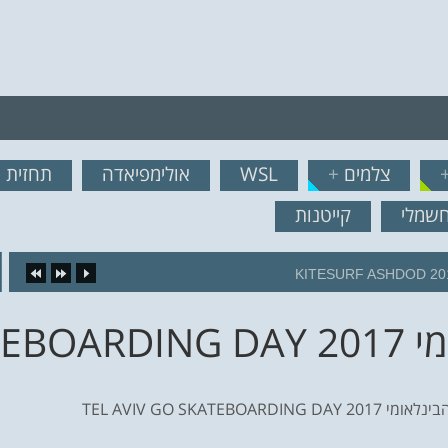
רף לרשימת תפוצה!
צלמים
+
WSL
אולימפיאדה
תחזית ג
נשמח לשלוח לך עדכונים ח
חשמלי
קייטנות
16.
יום הסקייטבורד הבינלאומי DAY 2017
TEL AVIV GO SKATEBOARD