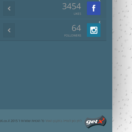
3454
LIKES
64
FOLLOWERS
לחץ כאן לצפייה בתקנון האתר
כל הזכויות שמורות ל getX.co.il 2015