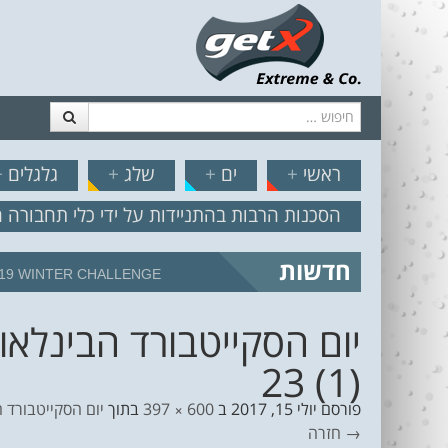
חיפוש
דלג לתוכן
תפריט
// הצט
ראשי
+
ים
+
שלג
+
גלגלים
+
הסכנות הרבות בהתניידות על ידי כלי תחבורה 
חדשות
מצב הים והרוח – תחזית גלים 2.18
23 (1)
פורסם
יולי 15, 2017
ב
600 × 397
בתוך
יום הסקייטבורד הבינלאומי ING DAY 2017
→ חזרה