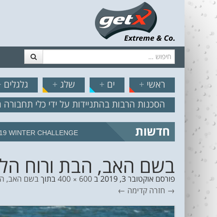
חיפוש
דלג לתוכן
תפריט
// הצט
ראשי
+
ים
+
שלג
+
גלגלים
+
הסכנות הרבות בהתניידות על ידי כלי תחבורה 
חדשות
19 WINTER CHALLENGE
בשם האב, הבת ורוח הלח
פורסם
אוקטובר 3, 2019
ב
600 × 400
בתוך
בשם האב, הב
→ חזרה
קדימה ←