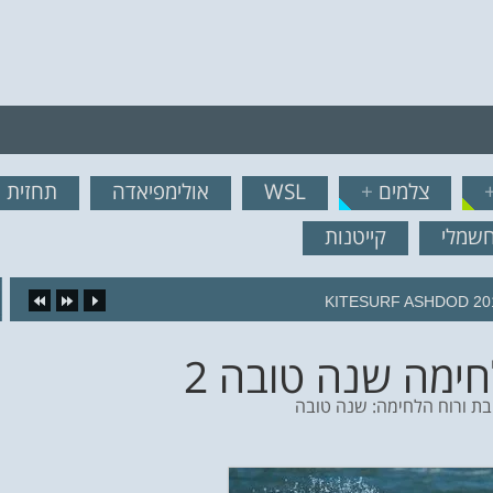
רף לרשימת תפוצה!
צלמים
+
WSL
אולימפיאדה
תחזית ג
נשמח לשלוח לך עדכונים ח
חשמלי
קייטנות
KITESURF ASHDOD 20
ימה שנה טובה 2
ת ורוח הלחימה: שנה טובה