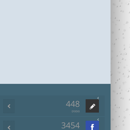
448
פוסטים
3454