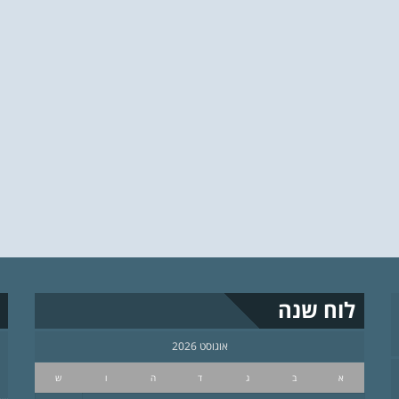
לוח שנה
אוגוסט 2026
א
ב
ג
ד
ה
ו
ש